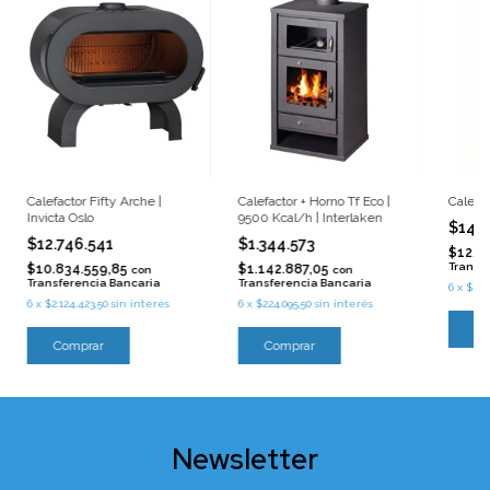
Calefactor Fifty Arche |
Calefactor + Horno Tf Eco |
Calefac
Invicta Oslo
9500 Kcal/h | Interlaken
$14.2
$12.746.541
$1.344.573
$12.1
Transf
$10.834.559,85
$1.142.887,05
con
con
Transferencia Bancaria
Transferencia Bancaria
6
x
$2.37
6
x
$2.124.423,50
sin interés
6
x
$224.095,50
sin interés
Co
Comprar
Comprar
Newsletter