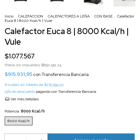
Inicio
.
CALEFACCION
.
CALEFACTORES A LEÑA
.
CON BASE
.
Calefactor
Euca 8 | 8000 Kcal/h | Vule
Calefactor Euca 8 | 8000 Kcal/h |
Vule
$1.077.567
Precio sin impuestos
$890.551,24
$915.931,95
con
Transferencia Bancaria
6
cuotas sin interés de
$179.594,50
15% de descuento
pagando con Transferencia Bancaria
Ver más detalles
Potencia:
8000 Kcal/h
8000 Kcal/h