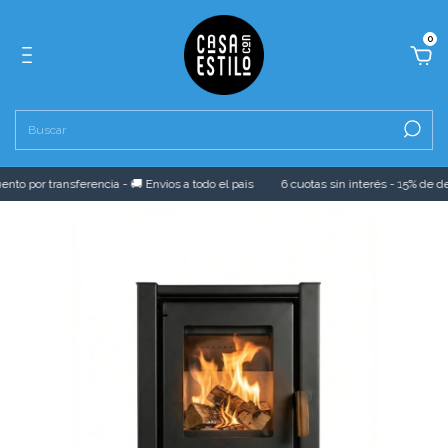
0
to por transferencia - 🚚 Envios a todo el pais
6 cuotas sin interés - 15% de des