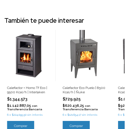
También te puede interesar
Calefactor + Horno Tf Eco |
Calefactor Eco Puelo | 8500
Calefa
9500 Kcal/h | Interlaken
Kcal/h | Ñuke
Kcal/h
$1.344.573
$729.925
$1.08
$1.142.887,05
$620.436,25
$921.
con
con
Transferencia Bancaria
Transferencia Bancaria
Transf
6
x
$224.095,50
sin interés
6
x
$121.654,17
sin interés
6
x
$180
Comprar
Comprar
Co