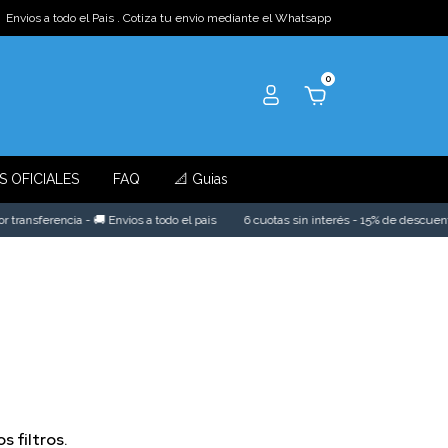
Envios a todo el Pais . Cotiza tu envio mediante el Whatsapp
0
S OFICIALES
FAQ
📐 Guias
transferencia - 🚚 Envios a todo el pais
6 cuotas sin interés - 15% de descuento 
 filtros.