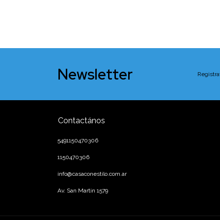
Newsletter
Registra
Contactános
5491150470306
1150470306
info@casaconestilo.com.ar
Av. San Martin 1579