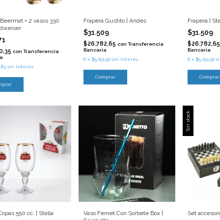
Beermat + 2 vasos 330
Frapera Gustito | Andes
Frapera | Ste
udweiser
$31.509
$31.509
71
$26.782,65
$26.782,6
con
Transferencia
Bancaria
Bancaria
0,35
con
Transferencia
ia
6
x
$5.251,50
sin interés
6
x
$5.251,50
s
,83
sin interés
Sin stock
Copas 550 cc. | Stella
Vaso Fernet Con Sorbete Box |
Set accesori