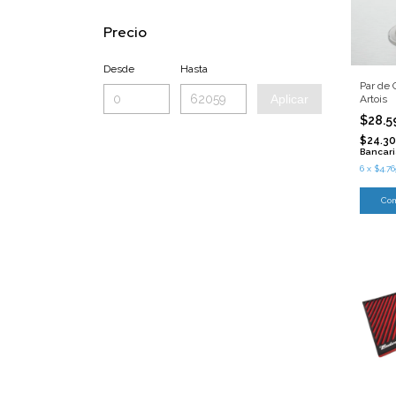
Precio
Desde
Hasta
Par de 
Aplicar
Artois
$28.5
$24.30
Bancar
6
x
$4.76