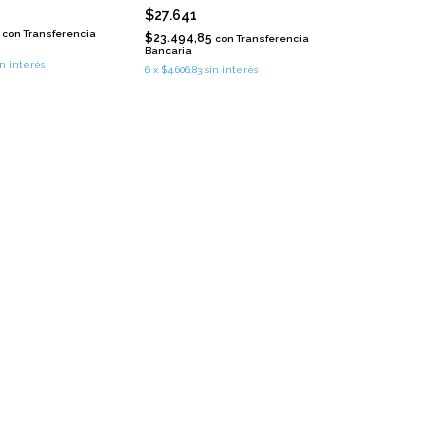
$27.641
5
con
Transferencia
$23.494,85
con
Transferencia
Bancaria
in interés
6
x
$4.606,83
sin interés