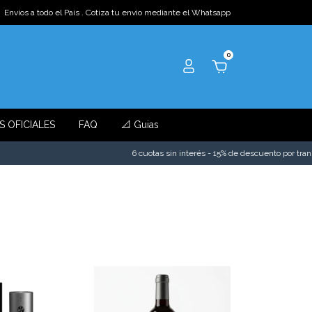
Envios a todo el Pais . Cotiza tu envio mediante el Whatsapp
0
S OFICIALES
FAQ
📐 Guias
6 cuotas sin interés - 15% de descuento por transferenc