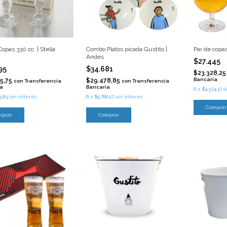
Copas 330 cc. | Stella
Combo Platos picada Gustito |
Par de copas
Andes
$27.445
95
$34.681
$23.328,2
Bancaria
5,75
$29.478,85
con
Transferencia
con
Transferencia
ia
Bancaria
6
x
$4.574,17
s
5,83
sin interés
6
x
$5.780,17
sin interés