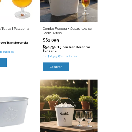
 Tulipa | Patagonia
Combo Frapera + Copas 500 cc. |
Stella Artois
$62.059
5
con
Transferencia
$52.750,15
con
Transferencia
Bancaria
in interés
6
x
$10.343,17
sin interés