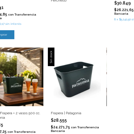
Ferchetto
$30.849
41
$26.221,6
Bancaria
4,85
con
Transferencia
ia
6
x
$5.141,50
s
0,17
sin interés
Sin stock
rapera + 2 vasos 500 cc.
Frapera | Patagonia
onia
$28.555
85
$24.271,75
con
Transferencia
Bancaria
7,25
con
Transferencia