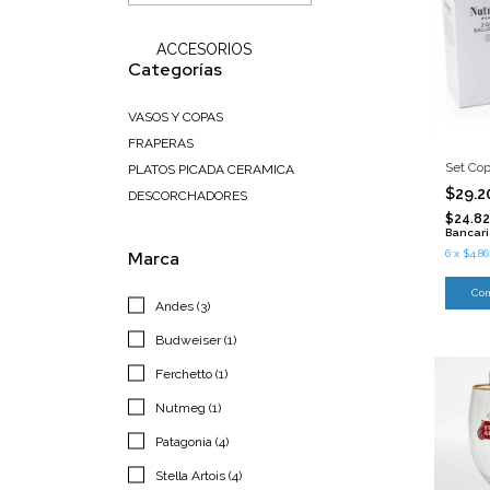
ACCESORIOS
Categorías
VASOS Y COPAS
FRAPERAS
Set Cop
PLATOS PICADA CERAMICA
$29.2
DESCORCHADORES
$24.8
Bancar
Marca
6
x
$4.86
Andes (3)
Budweiser (1)
Ferchetto (1)
Nutmeg (1)
Patagonia (4)
Stella Artois (4)