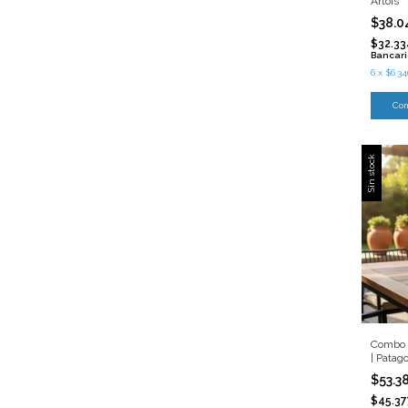
Artois
$38.0
$32.33
Bancar
6
x
$6.34
Sin stock
Combo F
| Patag
$53.3
$45.37