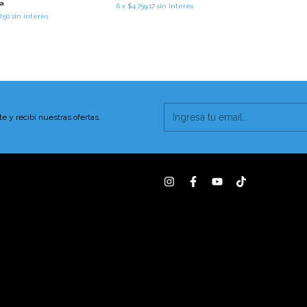
ia
6
x
$4.759,17
sin interés
7,50
sin interés
te y recibí nuestras ofertas.