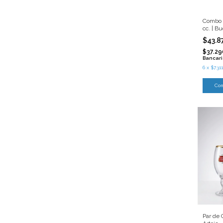
Combo 
cc. | B
$43.8
$37.29
Bancar
6
x
$7.311
Par de 