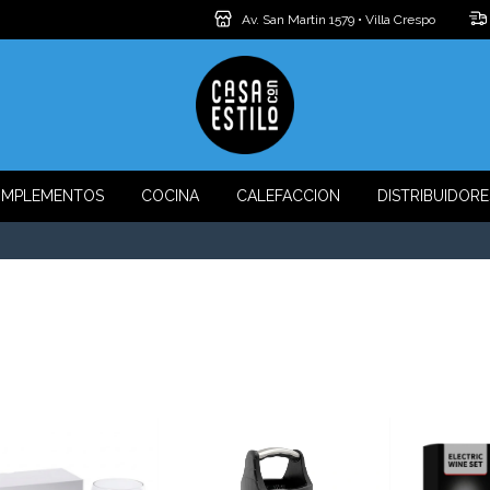
Av. San Martin 1579 • Villa Crespo
MPLEMENTOS
COCINA
CALEFACCION
DISTRIBUIDORE