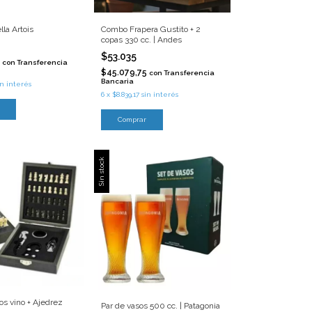
lla Artois
Combo Frapera Gustito + 2
copas 330 cc. | Andes
$53.035
5
con
Transferencia
$45.079,75
con
Transferencia
Bancaria
in interés
6
x
$8.839,17
sin interés
Sin stock
os vino + Ajedrez
Par de vasos 500 cc. | Patagonia