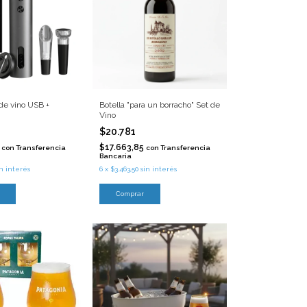
de vino USB +
Botella "para un borracho" Set de
Vino
$20.781
5
$17.663,85
con
Transferencia
con
Transferencia
Bancaria
in interés
6
x
$3.463,50
sin interés