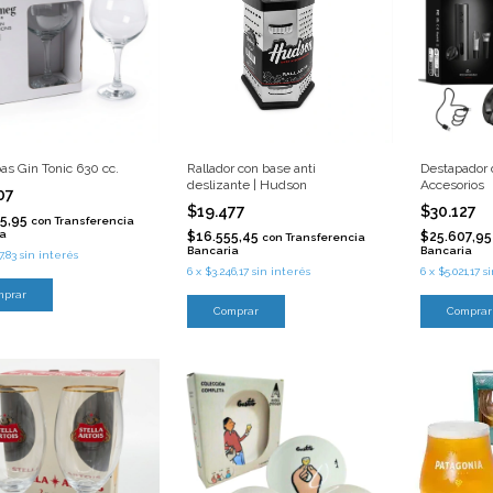
as Gin Tonic 630 cc.
Rallador con base anti
Destapador 
deslizante | Hudson
Accesorios
07
$19.477
$30.127
25,95
con
Transferencia
ia
$16.555,45
$25.607,9
con
Transferencia
Bancaria
Bancaria
7,83
sin interés
6
x
$3.246,17
sin interés
6
x
$5.021,17
s