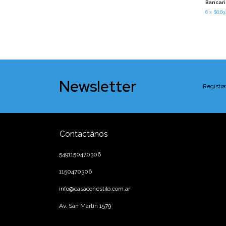
Bancar
6
x
$8.89
Newsletter
Registra
Contactános
5491150470306
1150470306
info@casaconestilo.com.ar
Av. San Martin 1579