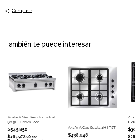
Compartir
También te puede interesar
Anafe A Gas Semi Industrial
Anafe 
90 5H | Cook&Food
Florenc
Anafe A Gas Sulata 4H | TST
$545.850
$308
$438.048
$463.972,50
$261.
con