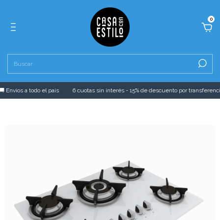
0
 Envios a todo el pais
6 cuotas sin interés - 15% de descuento por transferencia 