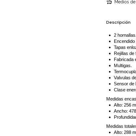
Medios de 
Descripción
2 hornallas
Encendido 
Tapas enl
Rejillas de
Fabricada e
Multigas.
Termocupla
Valvulas d
Sensor de 
Clase ener
Medidas encas
Alto: 256 
Ancho: 47
Profundida
Medidas totale
Alto: 288 