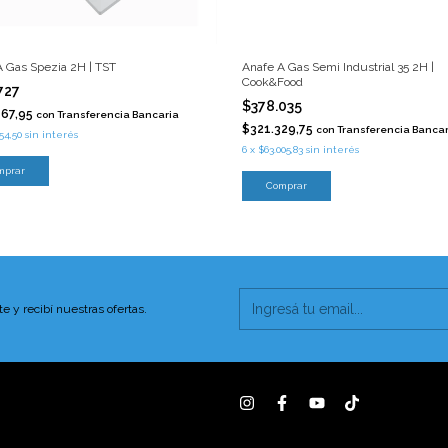
A Gas Spezia 2H | TST
Anafe A Gas Semi Industrial 35 2H |
Cook&Food
727
$378.035
167,95
con
Transferencia Bancaria
$321.329,75
con
Transferencia Bancar
54,50
sin interés
6
x
$63.005,83
sin interés
mprar
Comprar
te y recibí nuestras ofertas.