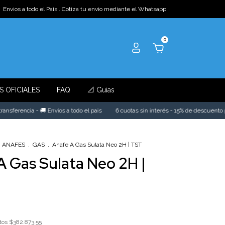
Envios a todo el Pais . Cotiza tu envio mediante el Whatsapp
0
S OFICIALES
FAQ
📐 Guias
ferencia - 🚚 Envios a todo el pais
6 cuotas sin interés - 15% de descuento por t
ANAFES
.
GAS
.
Anafe A Gas Sulata Neo 2H | TST
A Gas Sulata Neo 2H |
stos
$382.873,55