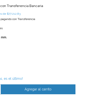
5
con
Transferencia Bancaria
rés de
$77.212,83
pagando con Transferencia
es
8 mm.
s, es el último!