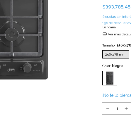
$393.785,4
6
cuotas sin inte
15% de descuento
Bancaria
Ver más detall
Tamaño:
256x47
256x478 mm.
Color:
Negro
¡No te lo pierda