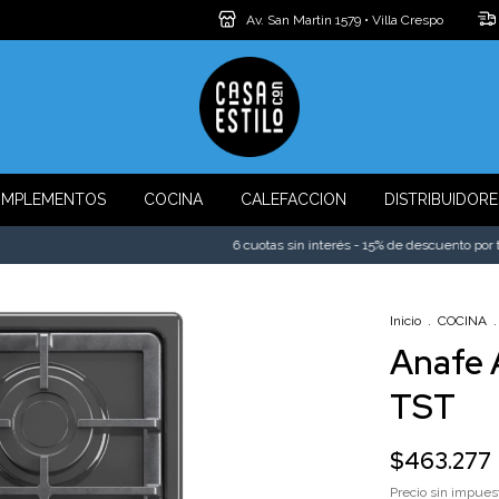
Av. San Martin 1579 • Villa Crespo
MPLEMENTOS
COCINA
CALEFACCION
DISTRIBUIDORE
6 cuotas sin interés - 15% de descuento por trans
Inicio
.
COCINA
.
Anafe 
TST
$463.277
Precio sin impue