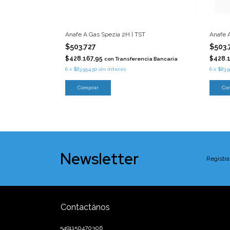
Anafe A Gas Spezia 2H | TST
Anafe 
$503.727
$503.
$428.167,95
$428.
con
Transferencia Bancaria
6
x
$83.954,50
sin interés
6
x
$83.9
Comprar
Co
Newsletter
Registra
Contactános
5491150470306