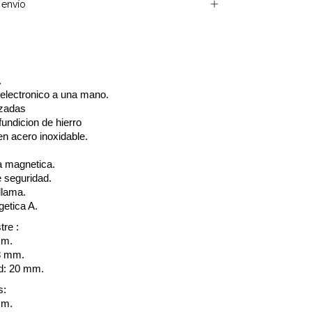
envío
.
electronico a una mano.
ozadas
 fundicion de hierro
n acero inoxidable.
 magnetica.
e seguridad.
llama.
getica A.
tre :
mm.
8 mm.
d: 20 mm.
s:
mm.