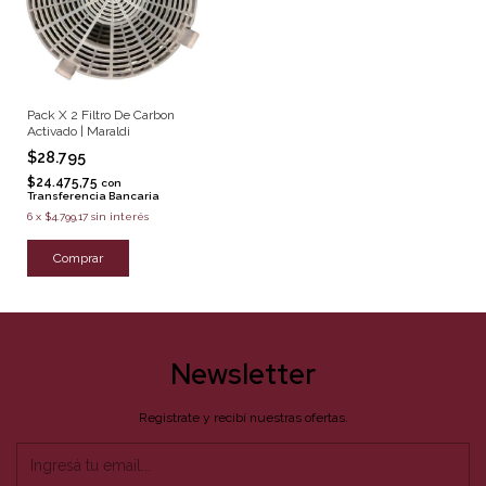
Pack X 2 Filtro De Carbon
Activado | Maraldi
$28.795
$24.475,75
con
Transferencia Bancaria
6
x
$4.799,17
sin interés
Newsletter
Registrate y recibí nuestras ofertas.