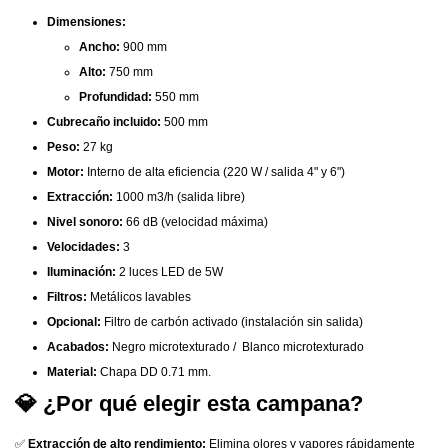
Dimensiones:
Ancho:
900 mm
Alto:
750 mm
Profundidad:
550 mm
Cubrecaño incluido:
500 mm
Peso:
27 kg
Motor:
Interno de alta eficiencia (220 W / salida 4" y 6")
Extracción:
1000
m3/h
(salida libre)
Nivel sonoro:
66 dB (velocidad máxima)
Velocidades:
3
Iluminación:
2 luces LED de 5W
Filtros:
Metálicos lavables
Opcional:
Filtro de carbón activado (instalación sin salida)
Acabados:
Negro microtexturado / Blanco microtexturado
Material:
Chapa DD 0.71 mm.
💎 ¿Por qué elegir esta campana?
✅
Extracción de alto rendimiento:
Elimina olores y vapores rápidamente