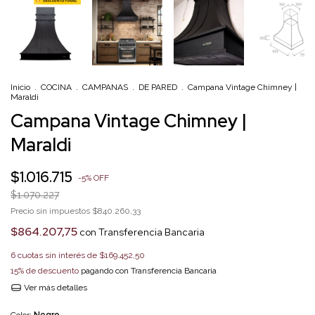
Inicio
.
COCINA
.
CAMPANAS
.
DE PARED
.
Campana Vintage Chimney |
Maraldi
Campana Vintage Chimney |
Maraldi
$1.016.715
-
5
%
OFF
$1.070.227
Precio sin impuestos
$840.260,33
$864.207,75
con
Transferencia Bancaria
6
cuotas sin interés de
$169.452,50
15% de descuento
pagando con Transferencia Bancaria
Ver más detalles
Color:
Negro