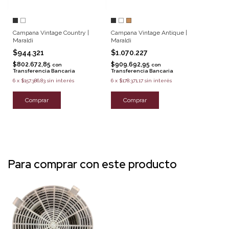
Campana Vintage Country |
Campana Vintage Antique |
Maraldi
Maraldi
$944.321
$1.070.227
$802.672,85
$909.692,95
con
con
Transferencia Bancaria
Transferencia Bancaria
6
x
$157.386,83
sin interés
6
x
$178.371,17
sin interés
Comprar
Comprar
Para comprar con este producto