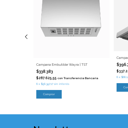
Campana
$396.
ble | TST
Campana Embutible Wayra | TST
$338.383
$337.
6
x
$66.1
$287.625,55
cia Bancaria
con
Transferencia Bancaria
6
x
$56.397,17
sin interés
Co
Comprar