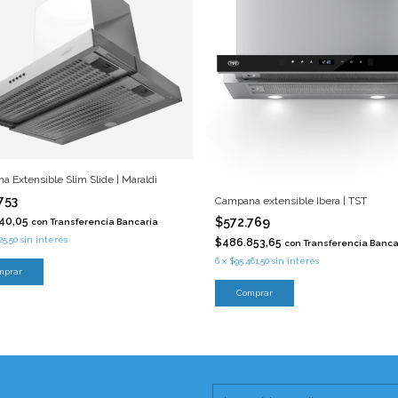
 Extensible Slim Slide | Maraldi
753
Campana extensible Ibera | TST
$572.769
240,05
con
Transferencia Bancaria
25,50
sin interés
$486.853,65
con
Transferencia Banca
6
x
$95.461,50
sin interés
mprar
Comprar