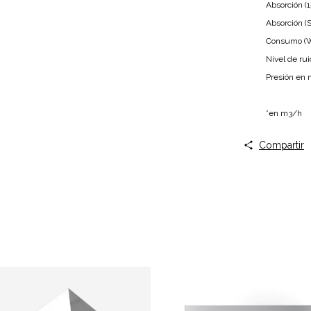
Absorción (1
Absorción (Sa
Consumo (
Nivel de rui
Presión en
*en m3/h
Compartir