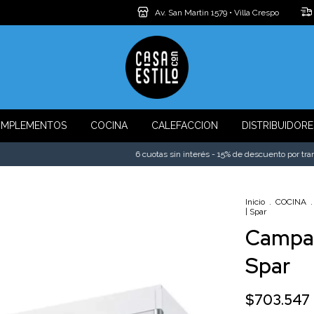
Av. San Martin 1579 • Villa Crespo
MPLEMENTOS
COCINA
CALEFACCION
DISTRIBUIDORE
6 cuotas sin interés - 15% de descuento por transferen
Inicio
.
COCINA
.
| Spar
Campan
Spar
$703.547