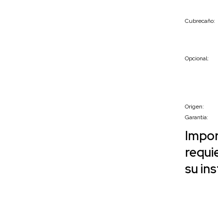
Cubrecaño:
Opcional:
Origen:
Garantía:
Impor
requi
su ins