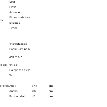
Spar
Flexa
Acero Inox.
Filtros metálicos
as:
lavables.
Timer
3 velocidades
Doble Turbina 6"
450 m3/h
do dB:
63 dB
Halógenas 2 x 28
W
riores:
Alto :
17,5
cm.
Ancho:
60
cm.
Profundidad :
28
cm.