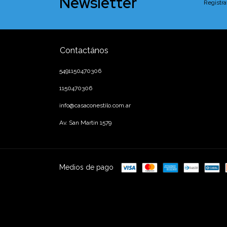
Newsletter
Registra
Contactános
5491150470306
1150470306
info@casaconestilo.com.ar
Av. San Martin 1579
Medios de pago