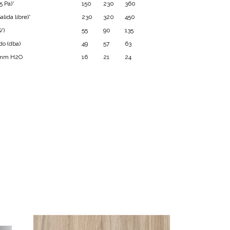
5 Pa)*
150
230
360
lida libre)*
230
320
450
W)
55
90
135
do (dba)
49
57
63
 mm H2O
16
21
24