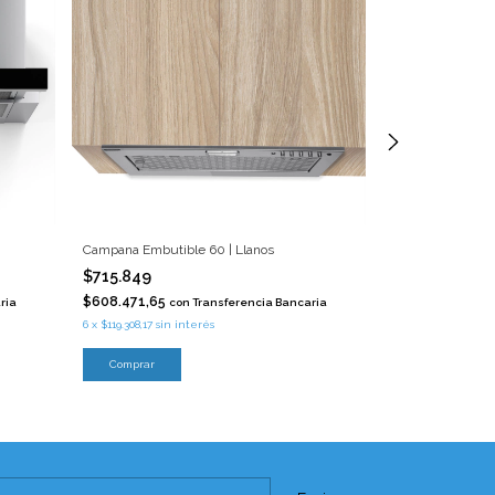
Campana Embutible 60 | Llanos
Campana Embutib
$715.849
$797.195
$608.471,65
$677.615,75
ria
con
Transferencia Bancaria
co
6
x
$119.308,17
sin interés
6
x
$132.865,83
sin 
Comprar
Comprar