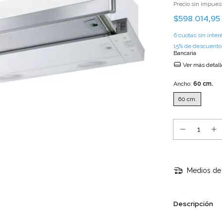
Precio sin impue
$598.014,95
6
cuotas sin inte
15% de descuento
Bancaria
Ver más detall
Ancho:
60 cm.
60 cm.
Medios de 
Descripción