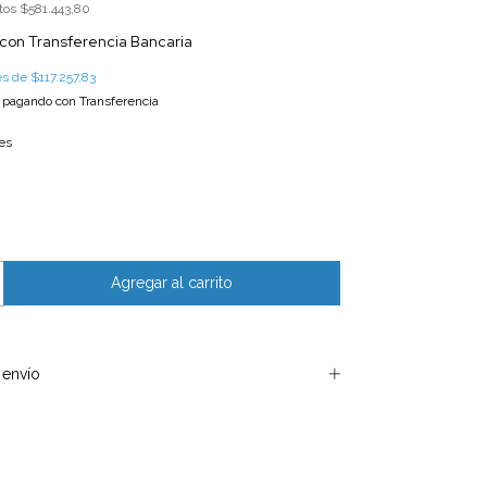
stos
$581.443,80
con
Transferencia Bancaria
rés de
$117.257,83
pagando con Transferencia
es
envío