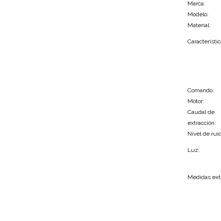
Marca:
Modelo:
Material:
Característic
Comando:
Motor:
Caudal de
extracción:
Nivel de rui
Luz:
Medidas exte