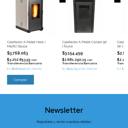
Calefactor A Pellet Hera +
Calefactor A Pellet Condor 9K
Calefac
Marfil | Bosca
| Ñuke
6K | Ñ
$3.768.063
$3.154.459
$2.85
$3.202.853,55
$2.681.290,15
$2.43
con
con
Transferencia Bancaria
Transferencia Bancaria
Transf
6
x
$628.010,50
sin interés
6
x
$525.743,17
sin interés
6
x
$476
Newsletter
Registrate y recibí nuestras ofertas.